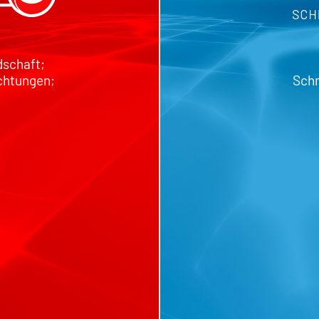
dschaft;
chtungen;
Schm