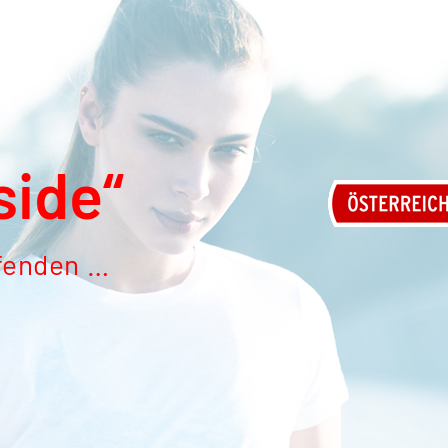
side“
ufenden …