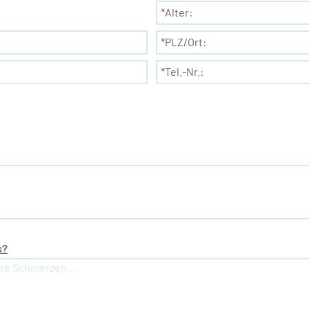
*Alter:
*PLZ/Ort:
*Tel.-Nr.:
s?