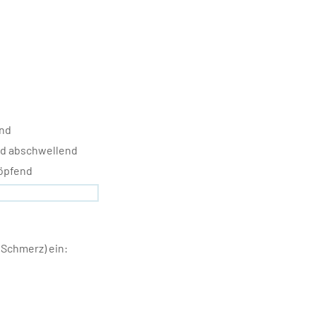
nd
d abschwellend
öpfend
 Schmerz) ein: