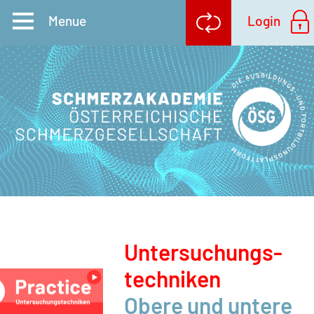
Unter­suchungs­
techniken
Obere und untere